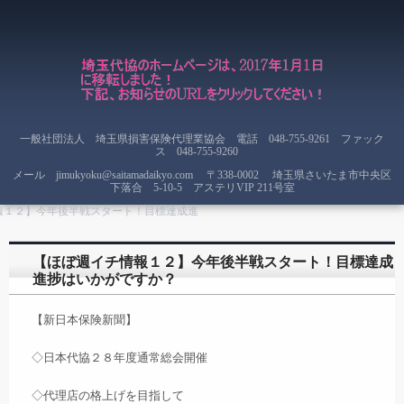
一般社団法人 埼玉県損害保険代理業協会 電話 048-755-9261 ファック
ス 048-755-9260
メール jimukyoku@saitamadaikyo.com
〒338-0002 埼玉県さいたま市中央区
下落合 5-10-5 アステリVIP 211号室
報１２】今年後半戦スタート！目標達成進
【ほぼ週イチ情報１２】今年後半戦スタート！目標達成
進捗はいかがですか？
【新日本保険新聞】
◇日本代協２８年度通常総会開催
◇代理店の格上げを目指して