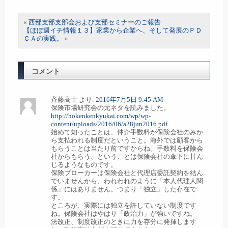
«
西部支部支部会および支部セミナーのご報告
【ほぼ週イチ情報１３】家業から企業へ、そして発展のＰＤ
ＣＡの実践。
»
コメント
斉藤高士
より:
2016年7月5日 9:45 AM
保険市場研究会の元ネタを読みました。
http://hokenkenkyukai.com/wp/wp-
content/uploads/2016/06/a28jun2016.pdf
始めて知ったことは、仲介手数料が保険会社のみか
ら支払われる制度だということ。海外では顧客から
もらうことは当たり前ですからね。手数料を保険会
社からもらう、ということは保険会社の傘下に甘ん
じるようなものです。
保険ブローカーは保険会社と代理店委託契約を結ん
でいませんから、われわれのように「本人代理人関
係」にはありません。つまり「独立」した存在で
す。
ところが、実際には独立を許していない制度です
ね。保険会社はやはり「政治力」が強いですね。
法改正、制度改正のときに力を存分に発揮します