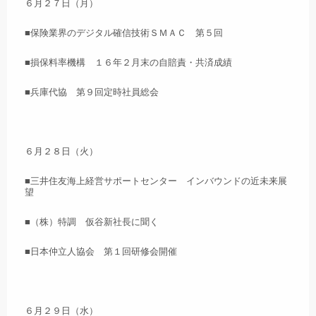
６月２７日（月）
■保険業界のデジタル確信技術ＳＭＡＣ 第５回
■損保料率機構 １６年２月末の自賠責・共済成績
■兵庫代協 第９回定時社員総会
６月２８日（火）
■三井住友海上経営サポートセンター インバウンドの近未来展
望
■（株）特調 仮谷新社長に聞く
■日本仲立人協会 第１回研修会開催
６月２９日（水）