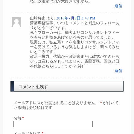
ね。政治家は力が大好きですから。
返信
山崎将史
より:
2016年7月5日 3:47 PM
斎藤専務理事、いつもコメントと補足のフォローあ
りがとうございます。
私もブローカーは、顧客よりコンサルタントフィー
をもらい利益をあげているものと思ってました。
現実には、独立系ＦＰを名乗りコンサルタントフィ
ーを受けているような気もしますけど、調べてみた
いところです。
政治＝権力、代協から政治家または政党ができたら
少しは変わるかもしれません。斎藤専務、国政と日
本代協どちらにしますか？(笑)
返信
コメントを残す
メールアドレスが公開されることはありません。
*
が付いて
いる欄は必須項目です
名前
*
メールアドレス
*