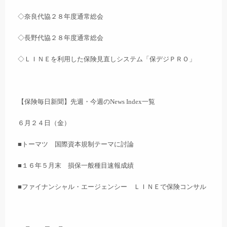
◇奈良代協２８年度通常総会
◇長野代協２８年度通常総会
◇ＬＩＮＥを利用した保険見直しシステム「保デジＰＲＯ」
【保険毎日新聞】先週・今週のNews Index一覧
６月２４日（金）
■トーマツ 国際資本規制テーマに討論
■１６年５月末 損保一般種目速報成績
■ファイナンシャル・エージェンシー ＬＩＮＥで保険コンサル