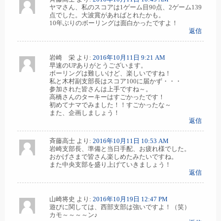
ヤマさん、私のスコアは1ゲーム目90点、2ゲーム139
点でした。大波賞があればとれたかも。
10年ぶりのボーリングは面白かったですよ！
返信
岩崎 栄
より:
2016年10月11日 9:21 AM
早速のUPありがとうございます。
ボーリングは難しいけど、楽しいですね！
私と木村副支部長はスコア100に届かず・・・
参加された皆さんは上手ですね～。
高橋さんのターキーはすごかったです！
初めてナマでみました！！すごかったな～
また、企画しましょう！
返信
斉藤高士
より:
2016年10月11日 10:53 AM
岩崎支部長、準備と当日手配、お疲れ様でした。
おかげさまで皆さん楽しめたみたいですね。
また中央支部を盛り上げていきましょう！
返信
山崎将史
より:
2016年10月19日 12:47 PM
遊びに関しては、西部支部は強いですよ！（笑）
カモ～～～～ン♪