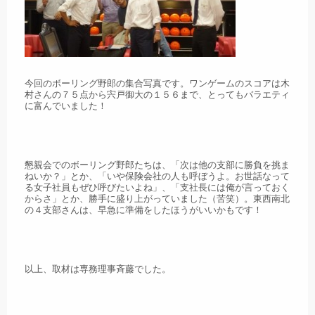
今回のボーリング野郎の集合写真です。ワンゲームのスコアは木
村さんの７５点から宍戸御大の１５６まで、とってもバラエティ
に富んでいました！
懇親会でのボーリング野郎たちは、「次は他の支部に勝負を挑ま
ねいか？」とか、「いや保険会社の人も呼ぼうよ。お世話なって
る女子社員もぜひ呼びたいよね」、「支社長には俺が言っておく
からさ」とか、勝手に盛り上がっていました（苦笑）。東西南北
の４支部さんは、早急に準備をしたほうがいいかもです！
以上、取材は専務理事斉藤でした。