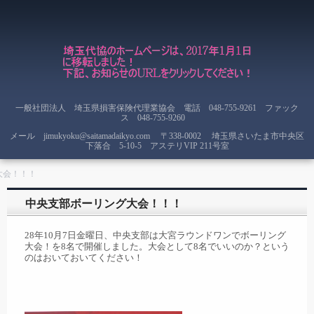
一般社団法人 埼玉県損害保険代理業協会 電話 048-755-9261 ファック
ス 048-755-9260
メール jimukyoku@saitamadaikyo.com
〒338-0002 埼玉県さいたま市中央区
下落合 5-10-5 アステリVIP 211号室
大会！！！
中央支部ボーリング大会！！！
28年10月7日金曜日、中央支部は大宮ラウンドワンでボーリング
大会！を8名で開催しました。大会として8名でいいのか？という
のはおいておいてください！