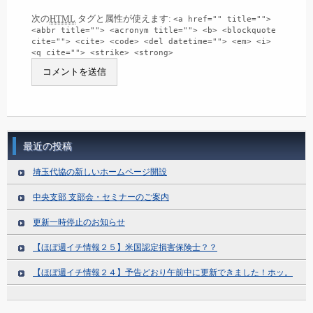
次の
HTML
タグと属性が使えます:
<a href="" title="">
<abbr title=""> <acronym title=""> <b> <blockquote
cite=""> <cite> <code> <del datetime=""> <em> <i>
<q cite=""> <strike> <strong>
最近の投稿
埼玉代協の新しいホームページ開設
中央支部 支部会・セミナーのご案内
更新一時停止のお知らせ
【ほぼ週イチ情報２５】米国認定損害保険士？？
【ほぼ週イチ情報２４】予告どおり午前中に更新できました！ホッ。