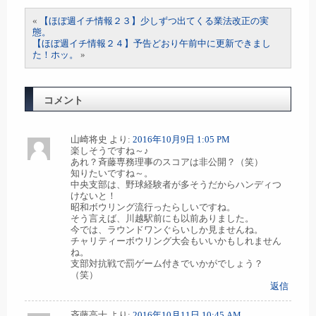
«
【ほぼ週イチ情報２３】少しずつ出てくる業法改正の実
態。
【ほぼ週イチ情報２４】予告どおり午前中に更新できまし
た！ホッ。
»
コメント
山崎将史
より:
2016年10月9日 1:05 PM
楽しそうですね～♪
あれ？斉藤専務理事のスコアは非公開？（笑）
知りたいですね～。
中央支部は、野球経験者が多そうだからハンディつ
けないと！
昭和ボウリング流行ったらしいですね。
そう言えば、川越駅前にも以前ありました。
今では、ラウンドワンぐらいしか見ませんね。
チャリティーボウリング大会もいいかもしれません
ね。
支部対抗戦で罰ゲーム付きでいかがでしょう？
（笑）
返信
斉藤高士
より:
2016年10月11日 10:45 AM