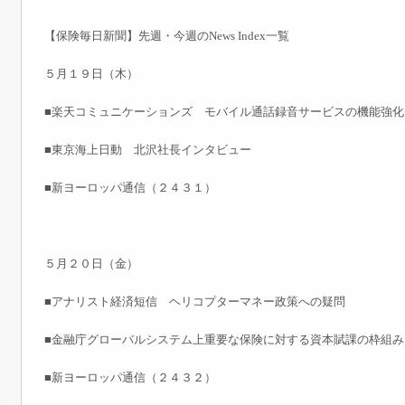
【保険毎日新聞】先週・今週のNews Index一覧
５月１９日（木）
■楽天コミュニケーションズ モバイル通話録音サービスの機能強化
■東京海上日動 北沢社長インタビュー
■新ヨーロッパ通信（２４３１）
５月２０日（金）
■アナリスト経済短信 ヘリコプターマネー政策への疑問
■金融庁グローバルシステム上重要な保険に対する資本賦課の枠組み
■新ヨーロッパ通信（２４３２）