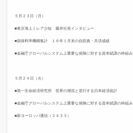
５月２３日（月）
■東京海上ミレア少短 藤井社長インタビュー
■損保料率機構集計 １６年１月末の自賠責・共済成績
■金融庁グローバルシステム上重要な保険に対する資本賦課の枠組み
５月２４日（火）
■第一生命経済研究所 世界の潮流と逆行する日本経済統計
■金融庁グローバルシステム上重要な保険に対する資本賦課の枠組み
■新ヨーロッパ通信（２４３３）