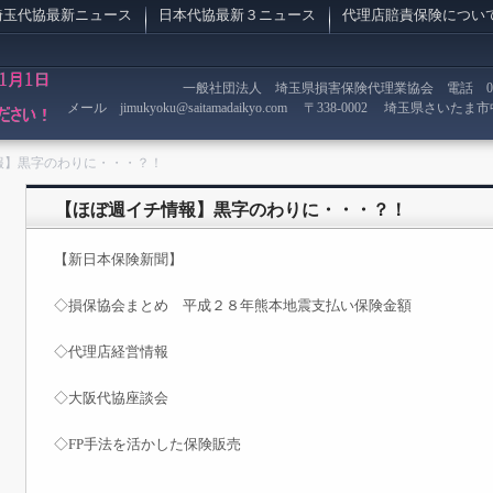
埼玉代協最新ニュース
日本代協最新３ニュース
代理店賠責保険につい
一般社団法人 埼玉県損害保険代理業協会 電話 048-75
メール jimukyoku@saitamadaikyo.com
〒338-0002 埼玉県さいたま市中
報】黒字のわりに・・・？！
【ほぼ週イチ情報】黒字のわりに・・・？！
【新日本保険新聞】
◇損保協会まとめ 平成２８年熊本地震支払い保険金額
◇代理店経営情報
◇大阪代協座談会
◇FP手法を活かした保険販売