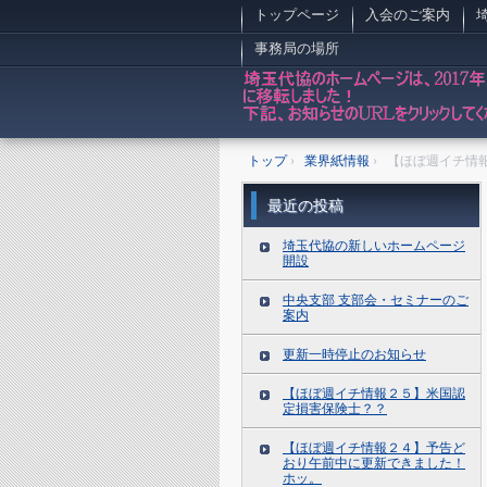
トップページ
入会のご案内
事務局の場所
トップ
›
業界紙情報
›
【ほぼ週イチ情
最近の投稿
埼玉代協の新しいホームページ
開設
中央支部 支部会・セミナーのご
案内
更新一時停止のお知らせ
【ほぼ週イチ情報２５】米国認
定損害保険士？？
【ほぼ週イチ情報２４】予告ど
おり午前中に更新できました！
ホッ。