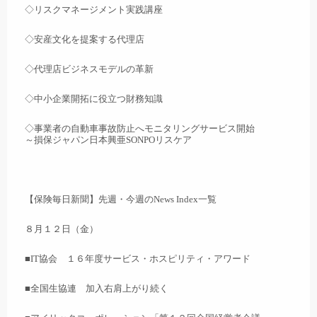
◇リスクマネージメント実践講座
◇安産文化を提案する代理店
◇代理店ビジネスモデルの革新
◇中小企業開拓に役立つ財務知識
◇事業者の自動車事故防止へモニタリングサービス開始
～損保ジャパン日本興亜SONPOリスケア
【保険毎日新聞】先週・今週のNews Index一覧
８月１２日（金）
■IT協会 １６年度サービス・ホスピリティ・アワード
■全国生協連 加入右肩上がり続く