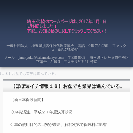
一般社団法人 埼玉県損害保険代理業協会 電話 048-755-9261 ファック
ス 048-755-9260
メール jimukyoku@saitamadaikyo.com
〒338-0002 埼玉県さいたま市中央区
下落合 5-10-5 アステリVIP 211号室
報１８】お盆でも業界は進んでいる。
【ほぼ週イチ情報１８】お盆でも業界は進んでいる。
【新日本保険新聞】
◇JA共済連、平成２７年度決算状況
◇車の使用目的の目安が曖昧、解釈次第で保険料に影響