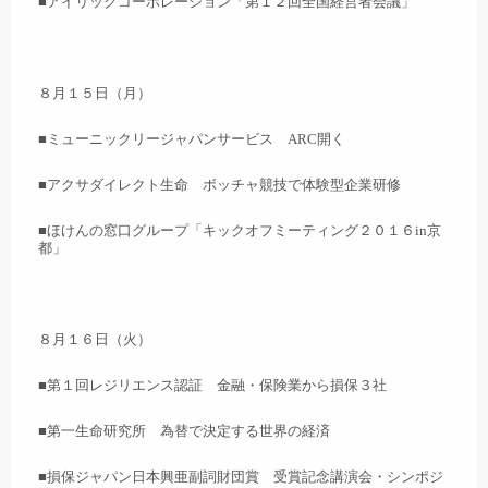
■アイリックコーポレーション「第１２回全国経営者会議」
８月１５日（月）
■ミューニックリージャパンサービス ARC開く
■アクサダイレクト生命 ボッチャ競技で体験型企業研修
■ほけんの窓口グループ「キックオフミーティング２０１６in京
都」
８月１６日（火）
■第１回レジリエンス認証 金融・保険業から損保３社
■第一生命研究所 為替で決定する世界の経済
■損保ジャパン日本興亜副詞財団賞 受賞記念講演会・シンポジ