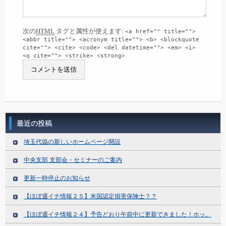
次の
HTML
タグと属性が使えます:
<a href="" title="">
<abbr title=""> <acronym title=""> <b> <blockquote
cite=""> <cite> <code> <del datetime=""> <em> <i>
<q cite=""> <strike> <strong>
最近の投稿
埼玉代協の新しいホームページ開設
中央支部 支部会・セミナーのご案内
更新一時停止のお知らせ
【ほぼ週イチ情報２５】米国認定損害保険士？？
【ほぼ週イチ情報２４】予告どおり午前中に更新できました！ホッ。