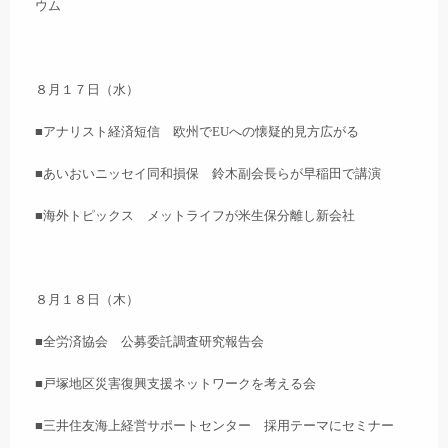
ウム
８月１７日（水）
■アナリスト経済短信 欧州でEUへの懐疑的見方広がる
■あいおいニッセイ同和損保 鈴木副会長らが早稲田で講演
■海外トピックス メットライフが米生保分離し新会社
８月１８日（木）
■全労済協会 公募委託調査研究報告会
■戸塚地区災害復興支援ネットワークを考える会
■三井住友海上経営サポートセンター 採用テーマにセミナー